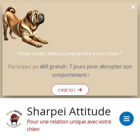
Vous voulez mieux comprendre votre chien ?
Participez au
défi gratuit : 7 jours pour décrypter son
comportement
!
c'est ici !
Aller
Sharpei Attitude
au
contenu
Pour une relation unique avec votre
chien