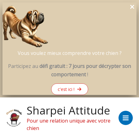
Vous voulez mieux comprendre votre chien ?
Participez au
défi gratuit : 7 jours pour décrypter son
comportement
!
c'est ici !
Aller
Sharpei Attitude
au
contenu
Pour une relation unique avec votre
chien