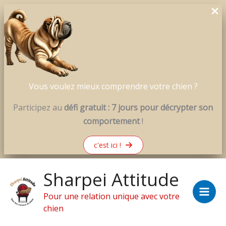
Vous voulez mieux comprendre votre chien ?
Participez au
défi gratuit : 7 jours pour décrypter son
comportement
!
c'est ici !
Aller
Sharpei Attitude
au
contenu
Pour une relation unique avec votre
chien