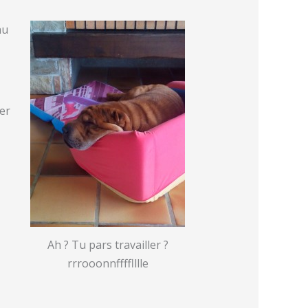
au
er
Ah ? Tu pars travailler ?
rrrooonnfffflllle