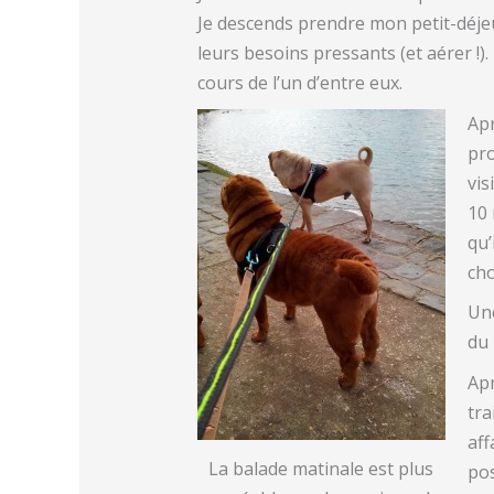
Je descends prendre mon petit-déjeun
leurs besoins pressants (et aérer !)
cours de l’un d’entre eux.
Apr
pro
vis
10 
qu’
cho
Une
du 
Apr
tra
aff
La balade matinale est plus
pos