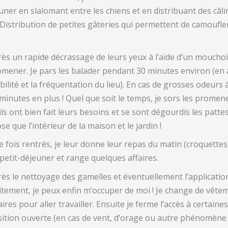
er en slalomant entre les chiens et en distribuant des câlin
. Distribution de petites gâteries qui permettent de camoufle
ès un rapide décrassage de leurs yeux à l’aide d’un mouchoir
mener. Je pars les balader pendant 30 minutes environ (en al
ibilité et la fréquentation du lieu). En cas de grosses odeurs 
minutes en plus ! Quel que soit le temps, je sors les promen
ils ont bien fait leurs besoins et se sont dégourdis les pattes
se que l’intérieur de la maison et le jardin !
 fois rentrés, je leur donne leur repas du matin (croquettes
petit-déjeuner et range quelques affaires.
ès le nettoyage des gamelles et éventuellement l’applicatio
itement, je peux enfin m’occuper de moi ! Je change de vête
aires pour aller travailler. Ensuite je ferme l’accès à certain
ition ouverte (en cas de vent, d’orage ou autre phénomène c