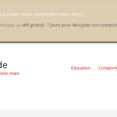
us voulez mieux comprendre votre chien ?
rticipez au
défi gratuit : 7 jours pour décrypter son compo
de
Education
Comport
otre chien