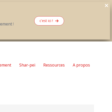
c'est ici !
rtement
!
ement
Shar-peï
Ressources
A propos