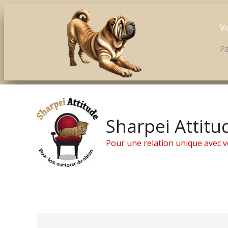
Vo
Pa
Aller
au
contenu
Sharpei Attitu
Pour une relation unique avec v