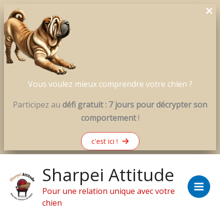
Vous voulez mieux comprendre votre chien ?
Participez au
défi gratuit : 7 jours pour décrypter son
comportement
!
c'est ici !
Aller
Sharpei Attitude
au
contenu
Pour une relation unique avec votre
chien