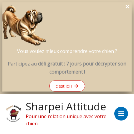
Vous voulez mieux comprendre votre chien ?
Participez au
défi gratuit : 7 jours pour décrypter son
comportement
!
c'est ici !
Aller
Sharpei Attitude
au
contenu
Pour une relation unique avec votre
chien