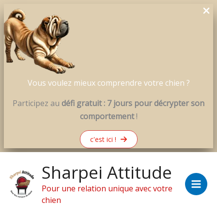
Vous voulez mieux comprendre votre chien ?
Participez au
défi gratuit : 7 jours pour décrypter son
comportement
!
c'est ici !
Aller
Sharpei Attitude
au
contenu
Pour une relation unique avec votre
chien