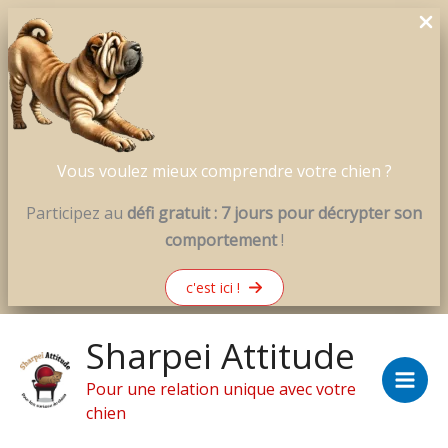
Vous voulez mieux comprendre votre chien ?
Participez au
défi gratuit : 7 jours pour décrypter son
comportement
!
c'est ici !
Aller
Sharpei Attitude
au
contenu
Pour une relation unique avec votre
chien