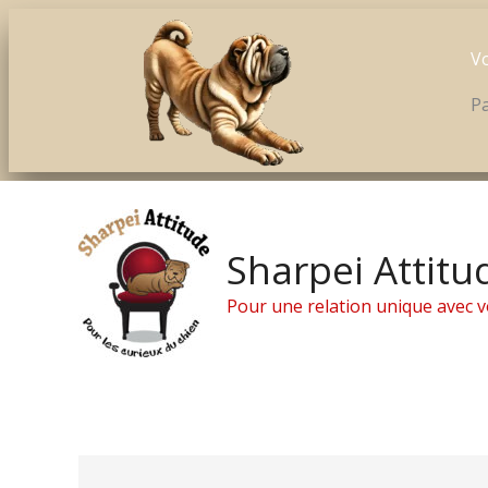
Vo
Pa
Aller
au
contenu
Sharpei Attitu
Pour une relation unique avec v