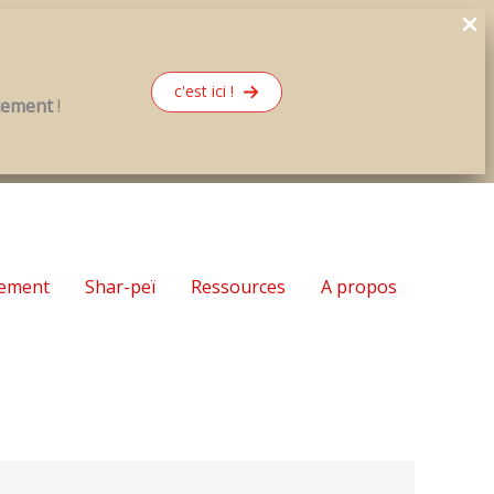
c'est ici !
rtement
!
ement
Shar-peï
Ressources
A propos