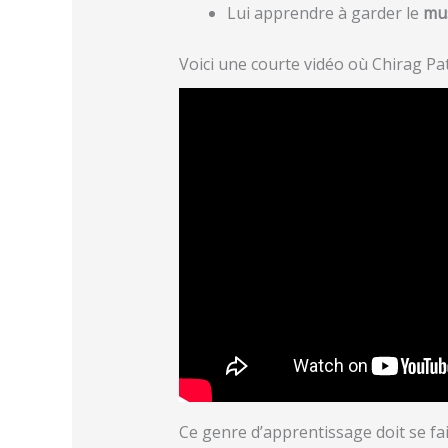
Lui apprendre à garder le
mu
Voici une courte vidéo où Chirag Pate
Ce genre d’apprentissage doit se fai