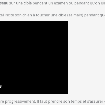
seau
sur une
cible
pendant un examen ou pendant qu’on lui ne
l incite son chien à toucher une cible (sa main) pendant que 
re progressivement. Il faut prendre son temps et s’assurer qu