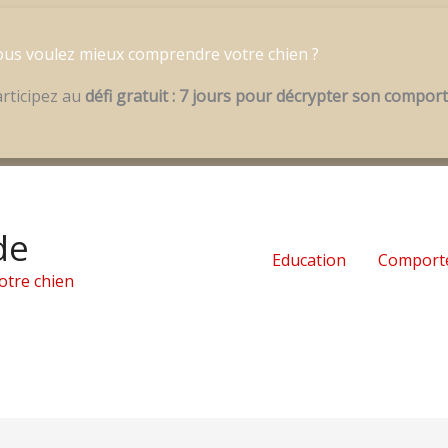
us voulez mieux comprendre votre chien ?
rticipez au
défi gratuit : 7 jours pour décrypter son compo
de
Education
Comport
otre chien