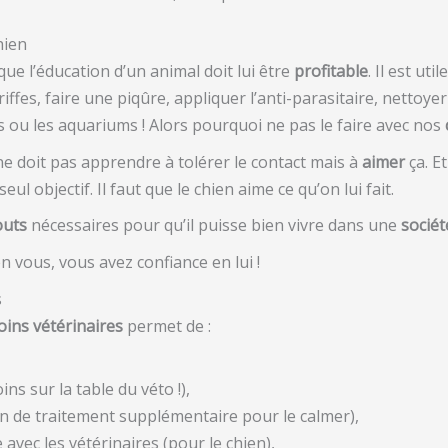
hien
que l’éducation d’un animal doit lui être
profitable
. Il est ut
iffes, faire une piqûre, appliquer l’anti-parasitaire, nettoyer le
s ou les aquariums ! Alors pourquoi ne pas le faire avec nos
n ne doit pas apprendre à tolérer le contact mais à
aimer
ça. Et
eul objectif. Il faut que le chien aime ce qu’on lui fait.
outs
nécessaires pour qu’il puisse bien vivre dans une
sociét
en vous, vous avez confiance en lui !
s
oins vétérinaires
permet de :
s sur la table du véto !),
in de traitement supplémentaire pour le calmer),
 avec les vétérinaires (pour le chien),