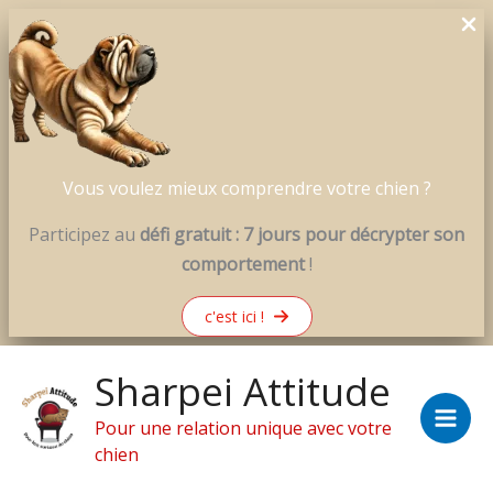
Vous voulez mieux comprendre votre chien ?
Participez au
défi gratuit : 7 jours pour décrypter son
comportement
!
c'est ici !
Aller
Sharpei Attitude
au
contenu
Pour une relation unique avec votre
chien