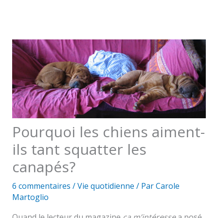
Pourquoi les chiens aiment-
ils tant squatter les
canapés?
6 commentaires
/
Vie quotidienne
/ Par
Carole
Martoglio
Quand le lecteur du magazine
ça m’intéresse
a posé