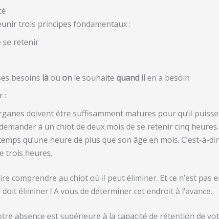
té
réunir trois principes fondamentaux :
 se retenir
ses besoins
là
où
on
le souhaite
quand il
en a besoin
 :
organes doivent être suffisamment matures pour qu’il puiss
mander à un chiot de deux mois de se retenir cinq heures. 
temps qu’une heure de plus que son âge en mois. C’est-à-dir
e trois heures.
aire comprendre au chiot où il peut éliminer. Et ce n’est pas en
l doit éliminer ! A vous de déterminer cet endroit à l’avance.
otre absence est supérieure à la capacité de rétention de votre