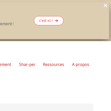
c'est ici !
rtement
!
ement
Shar-peï
Ressources
A propos