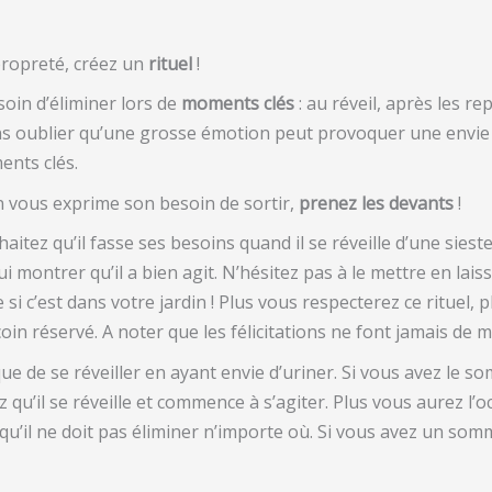
 propreté, créez un
rituel
!
soin d’éliminer lors de
moments clés
: au réveil, après les r
ns oublier qu’une grosse émotion peut provoquer une envie 
nts clés.
n vous exprime son besoin de sortir,
prenez les devants
!
tez qu’il fasse ses besoins quand il se réveille d’une sieste,
 lui montrer qu’il a bien agit. N’hésitez pas à le mettre en lais
 si c’est dans votre jardin ! Plus vous respecterez ce rituel,
in réservé. A noter que les félicitations ne font jamais de ma
que de se réveiller en ayant envie d’uriner. Si vous avez le s
 qu’il se réveille et commence à s’agiter. Plus vous aurez l’o
e qu’il ne doit pas éliminer n’importe où. Si vous avez un so