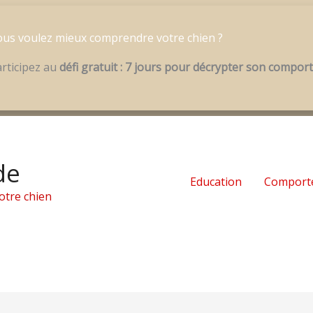
us voulez mieux comprendre votre chien ?
rticipez au
défi gratuit : 7 jours pour décrypter son compo
de
Education
Comport
otre chien