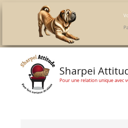
Vo
Pa
Aller
au
contenu
Sharpei Attitu
Pour une relation unique avec v