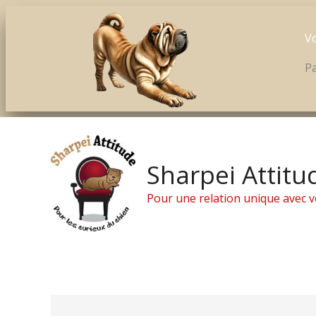
Vo
Pa
Aller
au
contenu
Sharpei Attitu
Pour une relation unique avec v