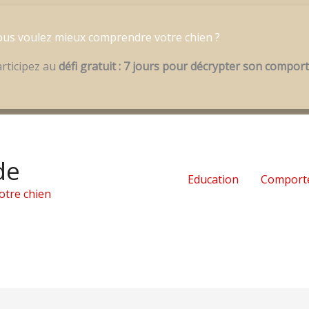
us voulez mieux comprendre votre chien ?
rticipez au
défi gratuit : 7 jours pour décrypter son compo
de
Education
Comport
otre chien