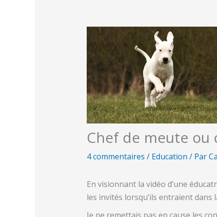
Chef de meute ou
4 commentaires
/
Education
/ Par
Ca
En visionnant la vidéo d’une éducatr
les invités lorsqu’ils entraient dans
Je ne remettais pas en cause les cons