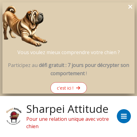
Vous voulez mieux comprendre votre chien ?
Participez au
défi gratuit : 7 jours pour décrypter son
comportement
!
c'est ici !
Aller
Sharpei Attitude
au
contenu
Pour une relation unique avec votre
chien