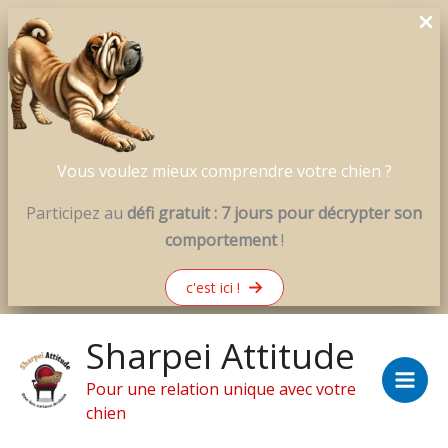
Vous voulez mieux comprendre votre chien ?
Participez au
défi gratuit : 7 jours pour décrypter son
comportement
!
c'est ici !
Aller
Sharpei Attitude
au
contenu
Pour une relation unique avec votre
chien